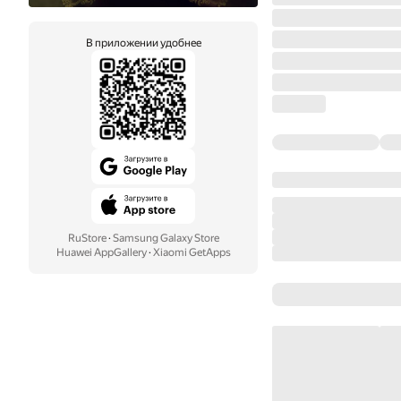
В приложении удобнее
RuStore
·
Samsung Galaxy Store
Huawei AppGallery
·
Xiaomi GetApps