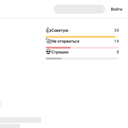
Войти
👍
Советую
39
🚀
Не оторваться
14
💀
Страшно
9