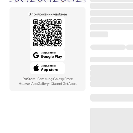
В приложении удобнее
RuStore
·
Samsung Galaxy Store
Huawei AppGallery
·
Xiaomi GetApps