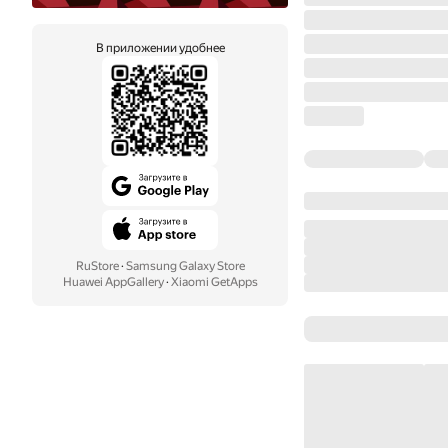
В приложении удобнее
RuStore
·
Samsung Galaxy Store
Huawei AppGallery
·
Xiaomi GetApps