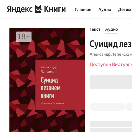
Главное
Аудио
Детям
Текст
Аудио
Суицид лез
Александр Лепенски
Доступен Виртуал