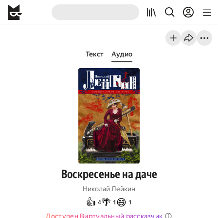
Текст
Аудио
Воскресенье на даче
Николай Лейкин
👍
🌴
😄
4
1
1
Доступен Виртуальный рассказчик