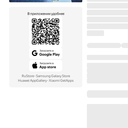
В приложении удобнее
RuStore
·
Samsung Galaxy Store
Huawei AppGallery
·
Xiaomi GetApps