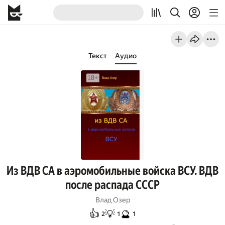
Текст
Аудио
Из ВДВ СА в аэромобильные войска ВСУ. ВДВ
после распада СССР
Влад Озер
👍
💡
🔮
2
1
1