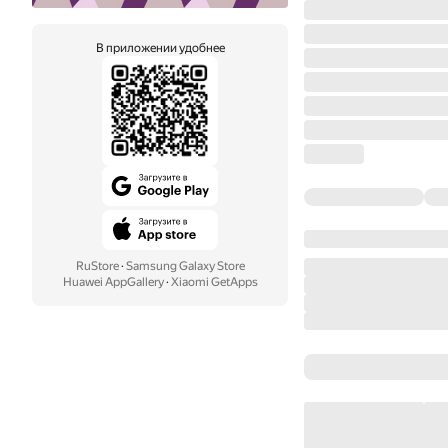
В приложении удобнее
RuStore
·
Samsung Galaxy Store
Huawei AppGallery
·
Xiaomi GetApps