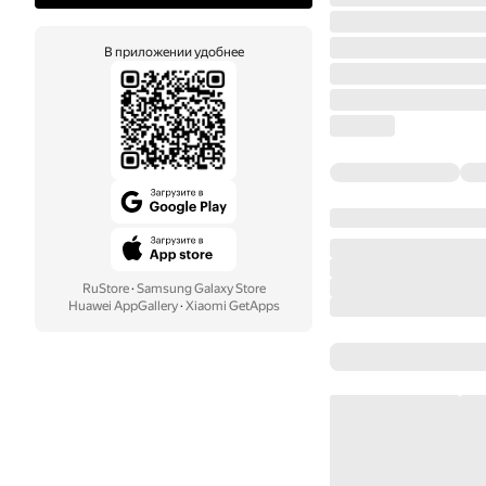
В приложении удобнее
RuStore
·
Samsung Galaxy Store
Huawei AppGallery
·
Xiaomi GetApps