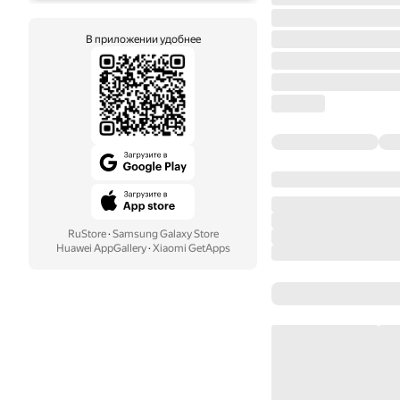
В приложении удобнее
RuStore
·
Samsung Galaxy Store
Huawei AppGallery
·
Xiaomi GetApps