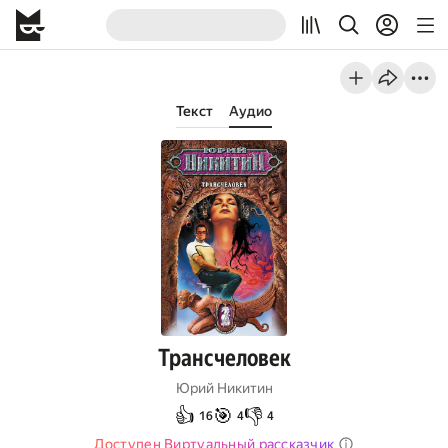
Текст
Аудио
Трансчеловек
Юрий Никитин
👍
🎯
👎
16
4
4
Доступен Виртуальный рассказчик