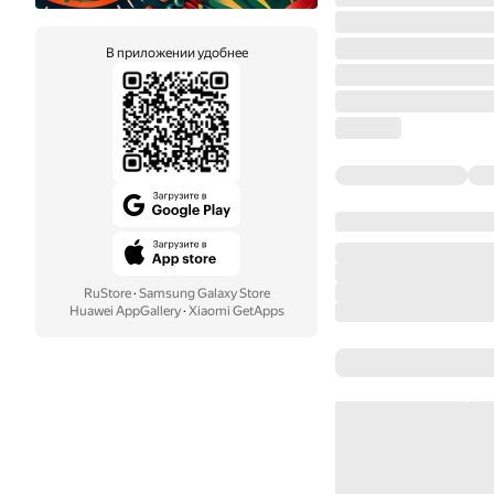
В приложении удобнее
RuStore
·
Samsung Galaxy Store
Huawei AppGallery
·
Xiaomi GetApps