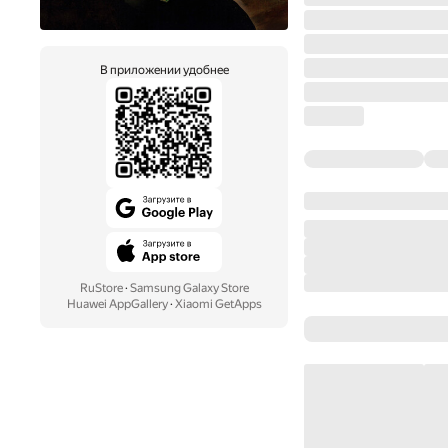
В приложении удобнее
RuStore
·
Samsung Galaxy Store
Huawei AppGallery
·
Xiaomi GetApps