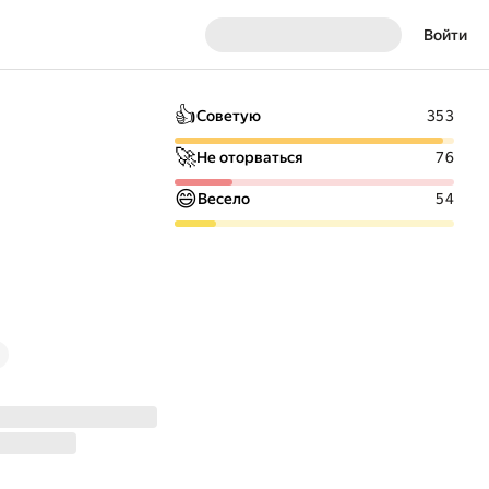
Войти
👍
Советую
353
🚀
Не оторваться
76
😄
Весело
54