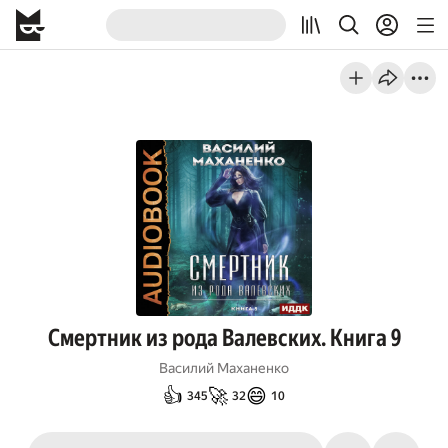
Смертник из рода Валевских. Книга 9
Василий Маханенко
👍
🚀
😄
345
32
10