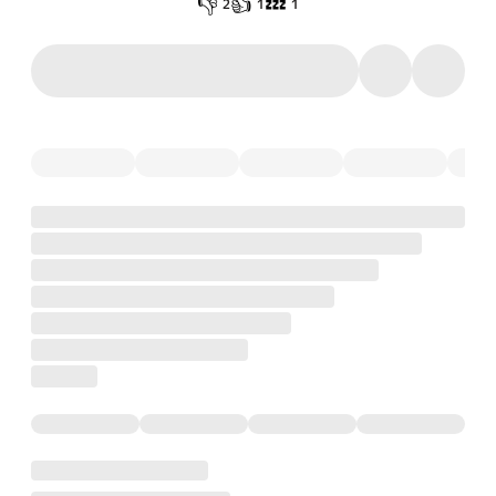
👎
👍
💤
2
1
1