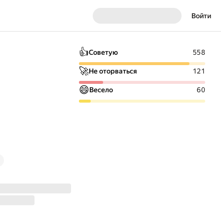
Войти
👍
Советую
558
🚀
Не оторваться
121
😄
Весело
60