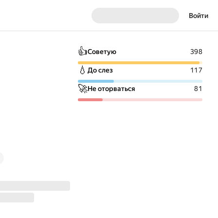
Войти
👍
Советую
398
💧
До слез
117
🚀
Не оторваться
81