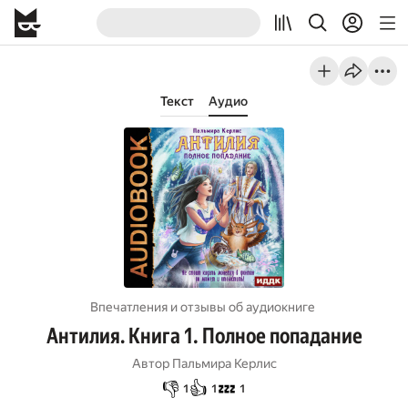
Текст
Аудио
Впечатления и отзывы об aудиокниге
Антилия. Книга 1. Полное попадание
Автор
Пальмира Керлис
👎
👍
💤
1
1
1