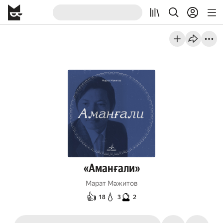
«Аманғали»
Марат Мәжитов
👍
💧
🔮
18
3
2