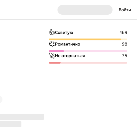
Войти
👍
Советую
469
💞
Романтично
98
🚀
Не оторваться
75