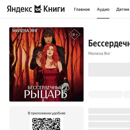
Главное
Аудио
Детям
Бессердеч
Милена Янг
В приложении удобнее