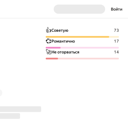
Войти
👍
Советую
73
💞
Романтично
17
🚀
Не оторваться
14