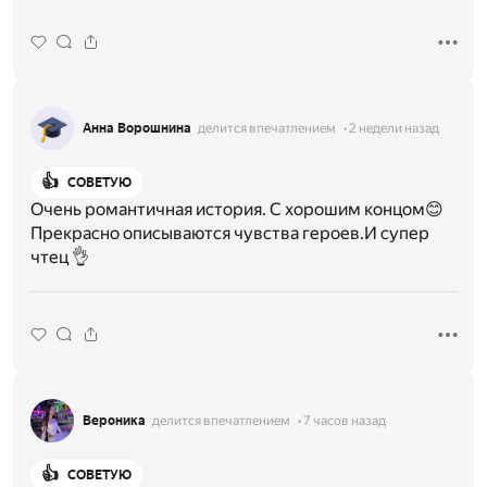
Анна Ворошнина
делится впечатлением
2 недели назад
👍
СОВЕТУЮ
Очень романтичная история. С хорошим концом😊
Прекрасно описываются чувства героев.И супер
чтец 👌
Вероника
делится впечатлением
7 часов назад
👍
СОВЕТУЮ