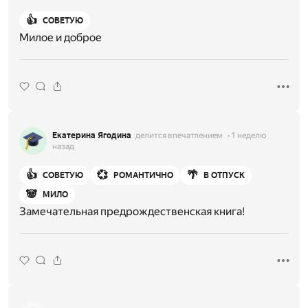
👍
СОВЕТУЮ
Милое и доброе
Екатерина Ягодина
делится впечатлением
1 неделю
назад
👍
💞
🌴
СОВЕТУЮ
РОМАНТИЧНО
В ОТПУСК
🐼
МИЛО
Замечательная предрождественская книга!