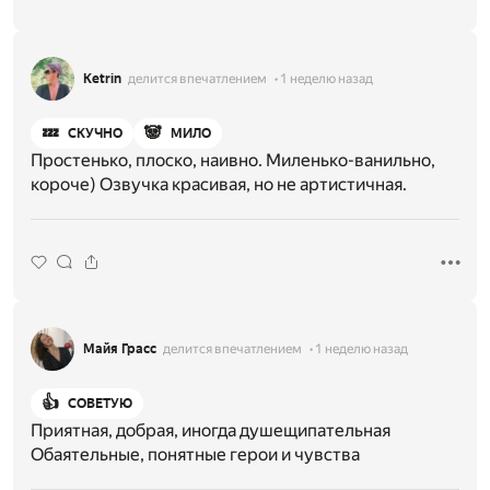
Ketrin
делится впечатлением
1 неделю назад
💤
🐼
СКУЧНО
МИЛО
Простенько, плоско, наивно. Миленько-ванильно,
короче) Озвучка красивая, но не артистичная.
Майя Грасс
делится впечатлением
1 неделю назад
👍
СОВЕТУЮ
Приятная, добрая, иногда душещипательная
Обаятельные, понятные герои и чувства