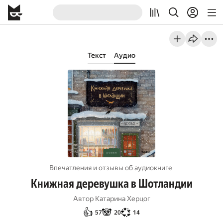
Текст
Аудио
Впечатления и отзывы об aудиокниге
Книжная деревушка в Шотландии
Автор
Катарина Херцог
👍
🐼
💞
57
20
14