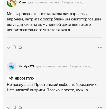
Юлия
делится впечатлением
1 неделю назад
Милая рождественская сказка для взрослых,
впрочем, интрига с оскорбленным книготорговцем
выглядит сильно вымученной даже для такого
непритязательного читателя, как я
Natalya879
делится впечатлением
1 неделю назад
👎
НЕ СОВЕТУЮ
Не дослушала. Простенький любовный романчик.
Нет никакой интриги. Плоско, просто, нужно.