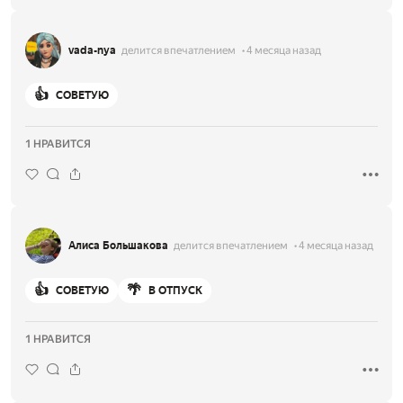
vada-nya
делится впечатлением
4 месяца назад
👍
СОВЕТУЮ
1 НРАВИТСЯ
Алиса Большакова
делится впечатлением
4 месяца назад
👍
🌴
СОВЕТУЮ
В ОТПУСК
1 НРАВИТСЯ