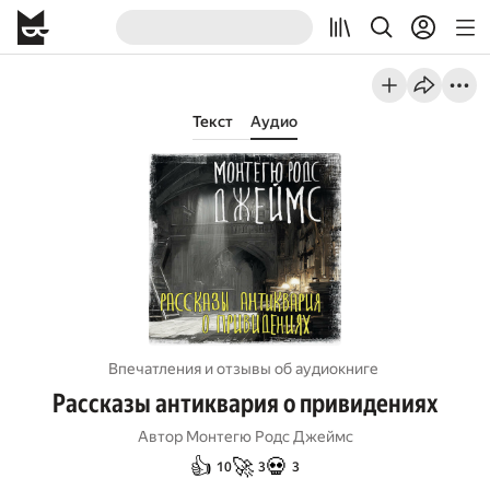
Текст
Аудио
Впечатления и отзывы об aудиокниге
Рассказы антиквария о привидениях
Автор
Монтегю Родс Джеймс
👍
🚀
💀
10
3
3