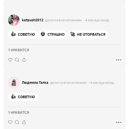
katpush2012
делится впечатлением
4 месяца назад
👍
💀
🚀
СОВЕТУЮ
СТРАШНО
НЕ ОТОРВАТЬСЯ
1 НРАВИТСЯ
Людмила Галка
делится впечатлением
4 месяца назад
👍
СОВЕТУЮ
1 НРАВИТСЯ