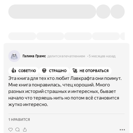
Галина Грамс
делится впечатлением
5 месяцев назад
👍
💀
🚀
СОВЕТУЮ
СТРАШНО
НЕ ОТОРВАТЬСЯ
Эта книга для тех кто любит Лавкрафта они поимут.
Мне книга понравилась, чтец хороший. Много
разных историй страшных и интересных, бывает
начало что теряешь нить но потом всё становится
жутко интересно.
1 НРАВИТСЯ