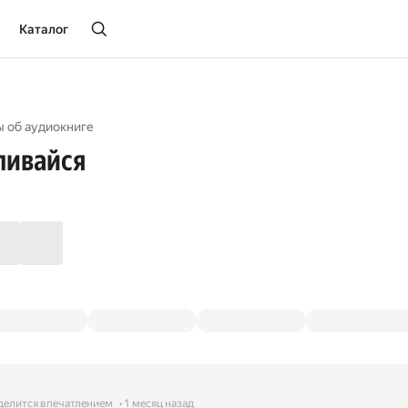
Каталог
ы об aудиокниге
ливайся
делится впечатлением
1 месяц назад