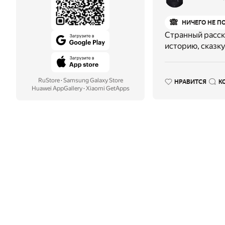
🙈
НИЧЕГО НЕ П
Странный расска
историю, сказку
RuStore
·
Samsung Galaxy Store
НРАВИТСЯ
К
Huawei AppGallery
·
Xiaomi GetApps