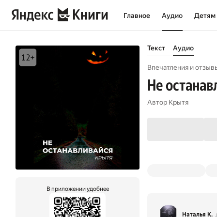
Главное
Аудио
Детям
Текст
Аудио
Впечатления и отзыв
Не останав
Автор
Крытя
В приложении удобнее
Наталья К.