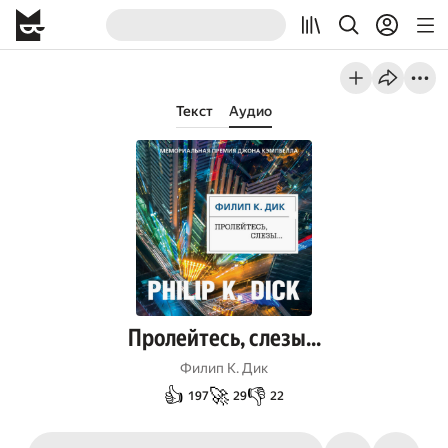
Текст
Аудио
Пролейтесь, слезы...
Филип К. Дик
👍
🚀
👎
197
29
22