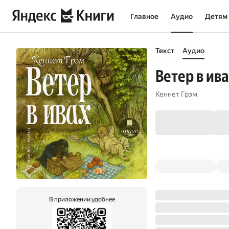
Главное
Аудио
Детям
Текст
Аудио
Ветер в ива
Кеннет Грэм
В приложении удобнее