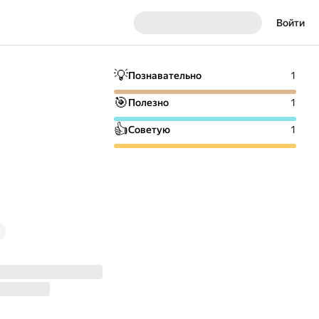
Войти
💡
Познавательно
1
🎯
Полезно
1
👍
Советую
1