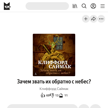
Зачем звать их обратно с небес?
Клиффорд Саймак
👍
👎
🔮
69
13
11