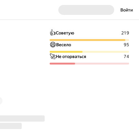
Войти
👍
Советую
219
😄
Весело
95
🚀
Не оторваться
74