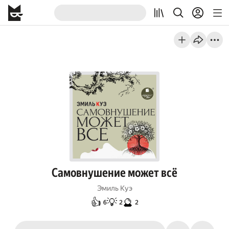
Самовнушение может всё
Эмиль Куэ
👍
💡
🔮
6
2
2