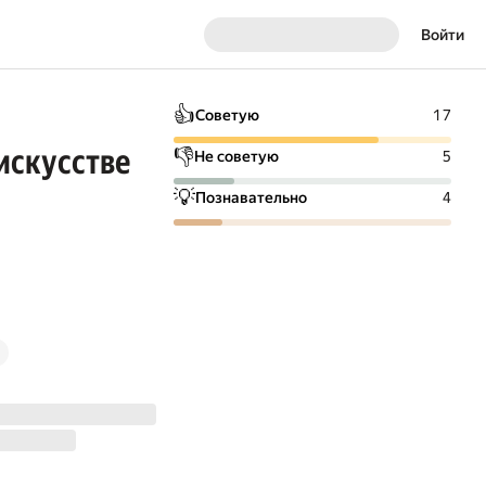
Войти
👍
Советую
17
искусстве
👎
Не советую
5
💡
Познавательно
4