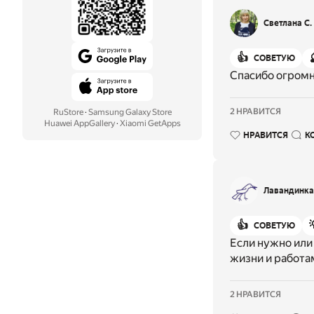
Светлана С.
👍
СОВЕТУЮ
Спасибо огромно
2 НРАВИТСЯ
RuStore
·
Samsung Galaxy Store
Huawei AppGallery
·
Xiaomi GetApps
НРАВИТСЯ
К
Лавандинка
👍
СОВЕТУЮ
Если нужно или
жизни и работа
2 НРАВИТСЯ