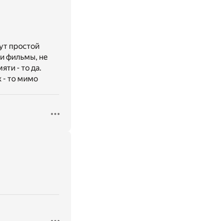
тут простой
ли фильмы, не
ти - то да.
 - то мимо