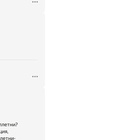
сплетни?
ция,
летни-