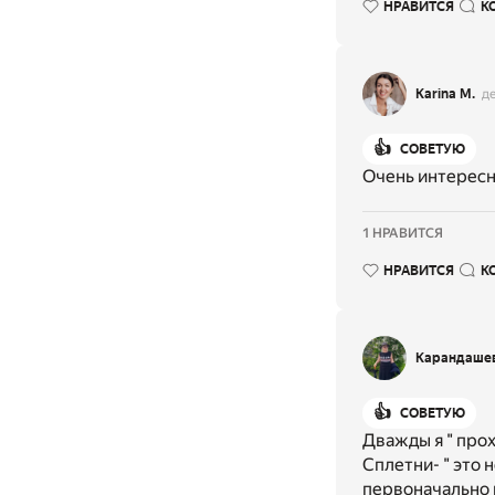
НРАВИТСЯ
К
Karina M.
д
👍
СОВЕТУЮ
Очень интересн
1 НРАВИТСЯ
НРАВИТСЯ
К
Карандаше
👍
СОВЕТУЮ
Дважды я " прох
Сплетни- " это
первоначально 