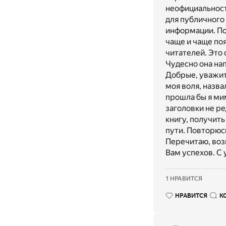
неофициальност
для публичного
информации. Пос
чаще и чаще по
читателей. Это
Чудесно она нап
Добрые, уважите
моя воля, назва
прошла бы я мим
заголовки не ре
книгу, получить
пути. Повторюсь
Перечитаю, воз
Вам успехов. С
1 НРАВИТСЯ
НРАВИТСЯ
К