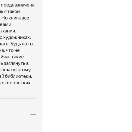
е предназначена
ь я такой
 Но книга все
ывами
ыхании.
 о художниках.
ть. Будь на то
а, что не
ейчас такие
ь заглянуть в
пошла по этому
ей библиотеки.
ых творческих