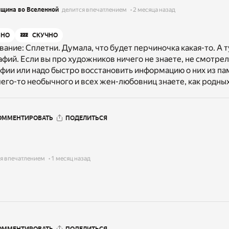
щина во Вселенной
делится впечатлением
2 месяца назад
💤
ЬНО
СКУЧНО
вание: Сплетни. Думала, что будет перчиночка какая-то. А 
афий. Если вы про художников ничего не знаете, не смотре
ии или надо быстро восстановить информацию о них из памя
его-то необычного и всех жен-любовниц знаете, как родных
ОММЕНТИРОВАТЬ
ПОДЕЛИТЬСЯ
я впечатлением
1 месяц назад