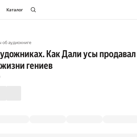
Каталог
ы об aудиокниге
художниках. Как Дали усы продавал
 жизни гениев
а