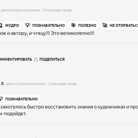
делится впечатлением
5 месяцев назад
🔮
💡
🎯
🚀
МУДРО
ПОЗНАВАТЕЛЬНО
ПОЛЕЗНО
НЕ ОТОРВАТЬС
е и автору, и чтецу!!! Это великолепно!!!
ОММЕНТИРОВАТЬ
ПОДЕЛИТЬСЯ
 Л.
делится впечатлением
5 месяцев назад
💡
ПОЗНАВАТЕЛЬНО
 захотелось быстро восстановить знания о художниках и пр
м-подойдет.