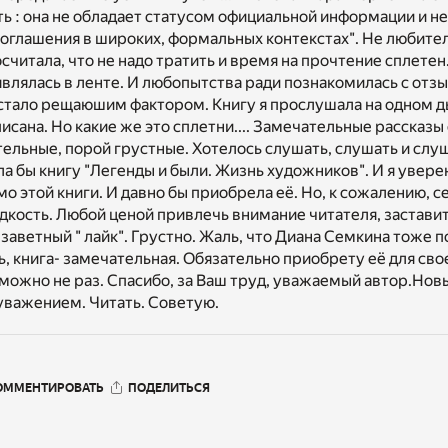
ь : она не обладает статусом официальной информации и н
 оглашения в широких, формальных контекстах". Не любител
читала, что не надо тратить и время на прочтение сплетен.
являлась в ленте. И любопытства ради познакомилась с отз
 стало рещаюшим фактором. Книгу я прослушала на одном д
исана. Но какие же это сплетни.... Замечательные рассказы
льные, порой грустные. Хотелось слушать, слушать и слуша
ла бы книгу "Легенды и были. Жизнь художников". И я уверен
о этой книги. И давно бы приобрела её. Но, к сожалению, с
дкость. Любой ценой привлечь внимание читателя, заставит
 заветный " лайк". Грустно. Жаль, что Диана Семкина тоже 
, книга- замечательная. Обязательно приобрету её для сво
можно не раз. Спасибо, за Ваш труд, уважаемый автор.Нов
 уважением. Читать. Советую.
ОММЕНТИРОВАТЬ
ПОДЕЛИТЬСЯ