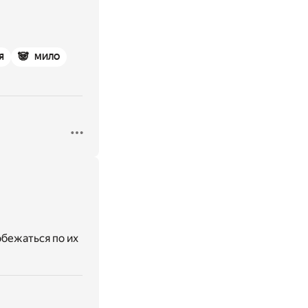
🐼
Я
МИЛО
обежаться по их