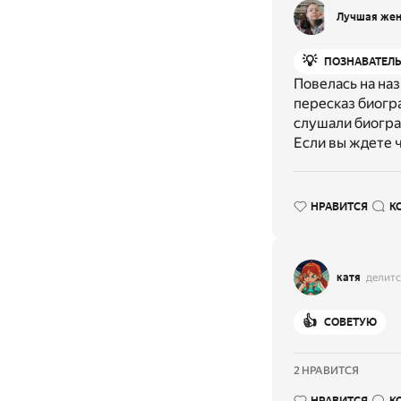
Лучшая жен
💡
ПОЗНАВАТЕЛ
Повелась на наз
пересказ биогр
слушали биограф
Если вы ждете ч
НРАВИТСЯ
К
катя
делитс
👍
СОВЕТУЮ
2 НРАВИТСЯ