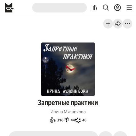
Запретные практики
Ирина Мясникова
👍
🌴
💞
316
44
40