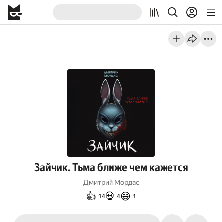
Зайчик. Тьма ближе чем кажется
Дмитрий Мордас
👍
💀
😄
14
4
1