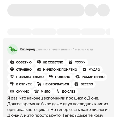
Кислород
делится впечатлением
1 месяц назад
👍
👎
💩
СОВЕТУЮ
НЕ СОВЕТУЮ
ФУУУУ
💀
🙈
🔮
СТРАШНО
НИЧЕГО НЕ ПОНЯТНО
МУДРО
💡
🎯
💞
ПОЗНАВАТЕЛЬНО
ПОЛЕЗНО
РОМАНТИЧНО
🌴
🚀
😄
В ОТПУСК
НЕ ОТОРВАТЬСЯ
ВЕСЕЛО
💤
🐼
💧
СКУЧНО
МИЛО
ДО СЛЕЗ
Я раз, что наконец вспомнили про цикл о Дюне.
Долгое время не было даже двух последних книг из
оригинального цикла. Но теперь есть даже диалогия
Дюна-7, и это просто круто. Теперь даже те кому