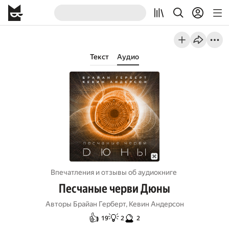
Текст
Аудио
Впечатления и отзывы об aудиокниге
Песчаные черви Дюны
Авторы
Брайан Герберт
,
Кевин Андерсон
👍
💡
🔮
19
2
2