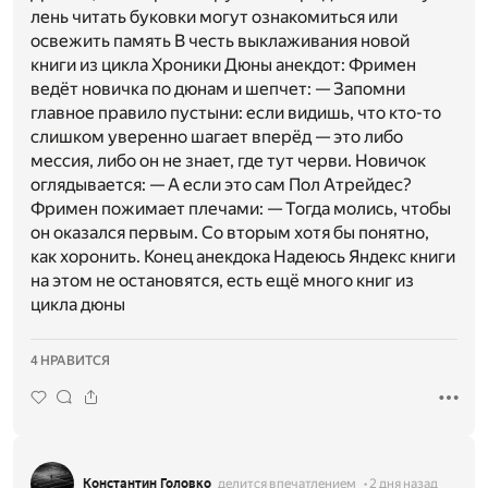
лень читать буковки могут ознакомиться или
освежить память В честь выклаживания новой
книги из цикла Хроники Дюны анекдот: Фримен
ведёт новичка по дюнам и шепчет: — Запомни
главное правило пустыни: если видишь, что кто-то
слишком уверенно шагает вперёд — это либо
мессия, либо он не знает, где тут черви. Новичок
оглядывается: — А если это сам Пол Атрейдес?
Фримен пожимает плечами: — Тогда молись, чтобы
он оказался первым. Со вторым хотя бы понятно,
как хоронить. Конец анекдока Надеюсь Яндекс книги
на этом не остановятся, есть ещё много книг из
цикла дюны
4 НРАВИТСЯ
Константин Головко
делится впечатлением
2 дня назад