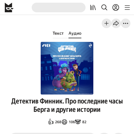
Текст
Аудио
Детектив Финник. Про последние часы
Берга и другие истории
👍
😄
🐼
268
106
82