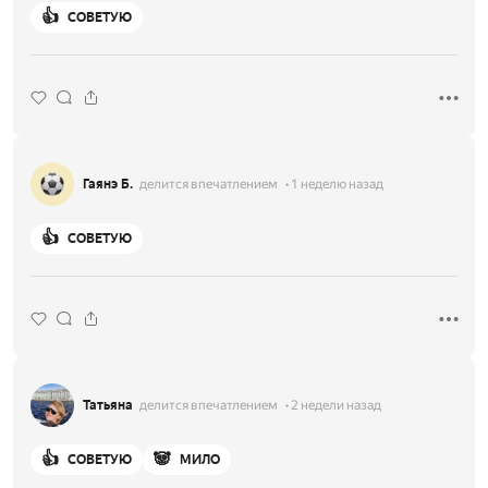
👍
СОВЕТУЮ
Гаянэ Б.
делится впечатлением
1 неделю назад
👍
СОВЕТУЮ
Татьяна
делится впечатлением
2 недели назад
👍
🐼
СОВЕТУЮ
МИЛО