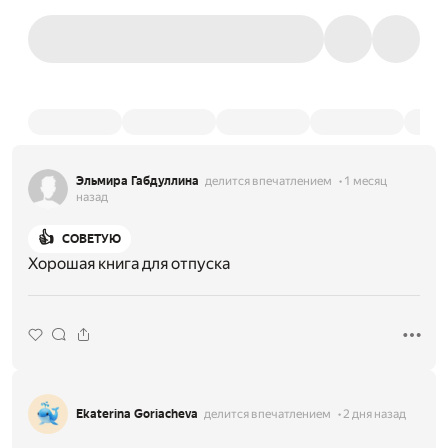
Эльмира Габдуллина
делится впечатлением
1 месяц
назад
👍
СОВЕТУЮ
Хорошая книга для отпуска
Ekaterina Goriacheva
делится впечатлением
2 дня назад