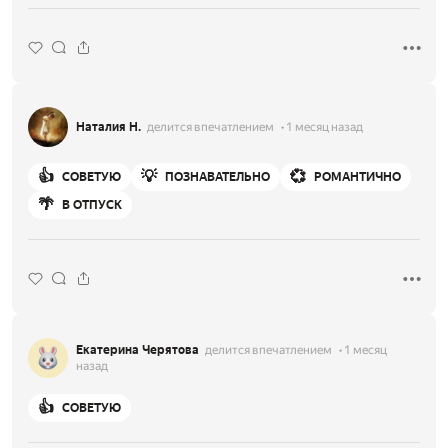
Наталия Н.
делится впечатлением
1 месяц назад
👍
💡
💞
СОВЕТУЮ
ПОЗНАВАТЕЛЬНО
РОМАНТИЧНО
🌴
В ОТПУСК
Екатерина Черятова
делится впечатлением
1 месяц
назад
👍
СОВЕТУЮ