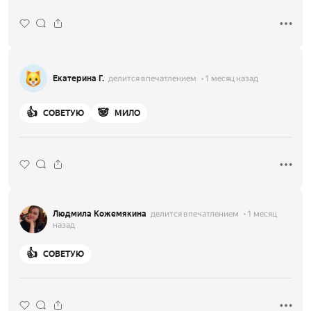
Екатерина Г.
делится впечатлением
1 месяц назад
👍
🐼
СОВЕТУЮ
МИЛО
Людмила Кожемякина
делится впечатлением
1 месяц
назад
👍
СОВЕТУЮ