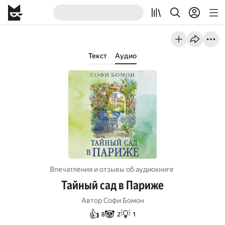
Текст
Аудио
Впечатления и отзывы об aудиокниге
Тайный сад в Париже
Автор
Софи Бомон
👍
🐼
💡
8
2
1