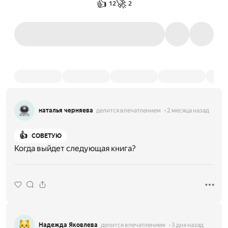
👍
🚀
12
2
наталья черняева
делится впечатлением
2 месяца назад
👍
СОВЕТУЮ
Когда выйдет следующая книга?
Надежда Яковлева
делится впечатлением
3 дня назад