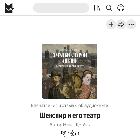
Впечатления и отзывы об aудиокниге
Шекспир и его театр
Автор
Нина Щербак
👎
👍
1
1