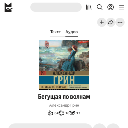
Текст
Аудио
Бегущая по волнам
Александр Грин
👍
💞
🐼
64
16
13