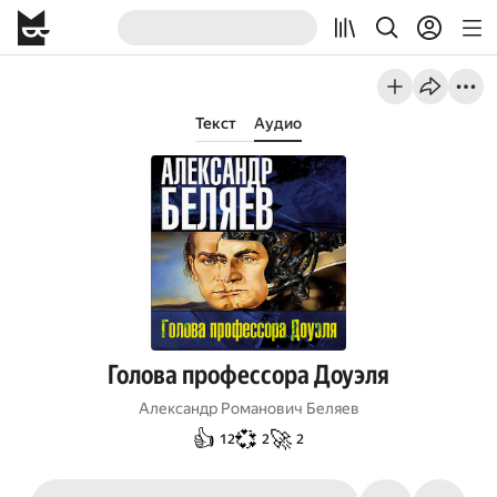
Текст
Аудио
Голова профессора Доуэля
Александр Романович Беляев
👍
💞
🚀
12
2
2