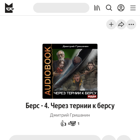
Берс - 4. Через тернии к берсу
Дмитрий Гришанин
👍
🐼
4
1