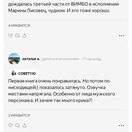
дождалась третьей части от ВИМБО в исполнении
Марины Лисовец, чудном. И это тоже хорошо.
4 НРАВИТСЯ
наталья е.
делится впечатлением
1 год назад
👍
СОВЕТУЮ
Первая книга очень понравилась. Но потом по
нисходящей(( показалось затянуто. Озвучка
местами напрягала. Особенно от лица мужского
персонажа. И зачем так много крика?!
2 НРАВИТСЯ