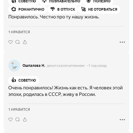
👍
💡
🎯
СОВЕТУЮ
ПОЗНАВАТЕЛЬНО
ПОЛЕЗНО
💞
🌴
🚀
РОМАНТИЧНО
В ОТПУСК
НЕ ОТОРВАТЬСЯ
Понравилось. Честно про ту нашу жизнь.
1 НРАВИТСЯ
Ошпалова Н.
делится впечатлением
1 год назад
👍
СОВЕТУЮ
Очень понравилось! Жизнь как есть. Я человек этой
эпохи, родилась в СССР, живу в России.
1 НРАВИТСЯ