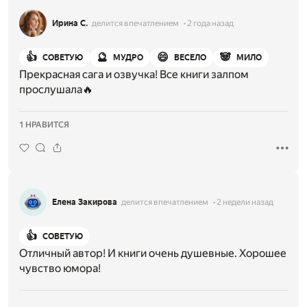
Ирина С.
делится впечатлением
2 года назад
👍
🔮
😄
🐼
СОВЕТУЮ
МУДРО
ВЕСЕЛО
МИЛО
Прекрасная сага и озвучка! Все книги залпом
прослушала🔥
1 НРАВИТСЯ
Елена Закирова
делится впечатлением
2 недели назад
👍
СОВЕТУЮ
Отличный автор! И книги очень душевные. Хорошее
чувство юмора!