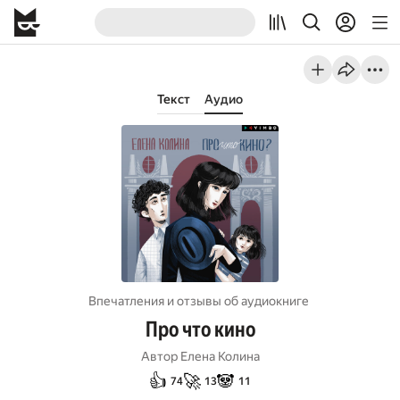
Текст
Аудио
Впечатления и отзывы об aудиокниге
Про что кино
Автор
Елена Колина
👍
🚀
🐼
74
13
11