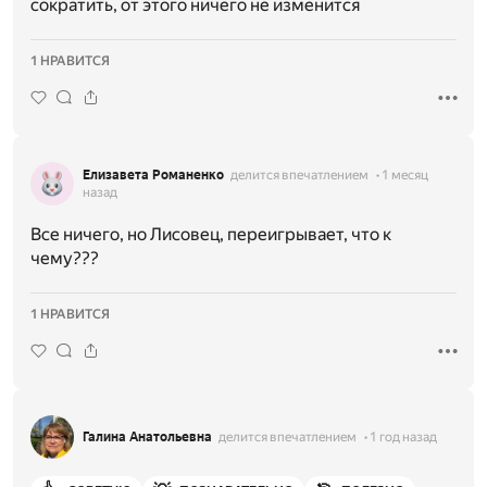
сократить, от этого ничего не изменится
1 НРАВИТСЯ
Елизавета Романенко
делится впечатлением
1 месяц
назад
Все ничего, но Лисовец, переигрывает, что к
чему???
1 НРАВИТСЯ
Галина Анатольевна
делится впечатлением
1 год назад