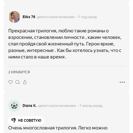
Еliks 76
делится впечатлением
1 год назад
Прекрасная трилогия, люблю такие романы о
взросении, становлении личности , каким человек,
слал пройдя свой жизненный путь. Герои яркие,
разные, интересные . Как бы хотелось узнать, что с
ними стало в наше время .
2 НРАВИТСЯ
Diana K.
делится впечатлением
1 месяц назад
👎
НЕ СОВЕТУЮ
Очень многословная трилогия. Легко можно