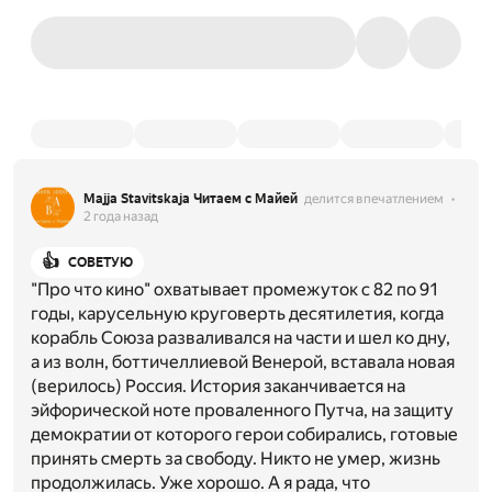
Majja Stavitskaja Читаем с Майей
делится впечатлением
2 года назад
👍
СОВЕТУЮ
"Про что кино" охватывает промежуток с 82 по 91
годы, карусельную круговерть десятилетия, когда
корабль Союза разваливался на части и шел ко дну,
а из волн, боттичеллиевой Венерой, вставала новая
(верилось) Россия. История заканчивается на
эйфорической ноте проваленного Путча, на защиту
демократии от которого герои собирались, готовые
принять смерть за свободу. Никто не умер, жизнь
продолжилась. Уже хорошо. А я рада, что