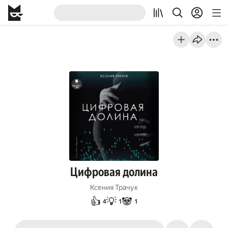
Цифровая долина
Ксения Трачук
👍
💡
🐼
4
1
1