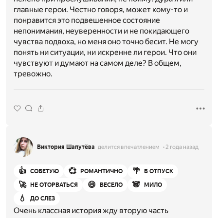
главные герои. Честно говоря, может кому-то и
понравится это подвешенное состояние
непонимания, неуверенности и не покидающего
чувства подвоха, но меня оно точно бесит. Не могу
понять ни ситуации, ни искренне ли герои. Что они
чувствуют и думают на самом деле? В общем,
тревожно.
Виктория Шапутёва
делится впечатлением
2 года назад
👍
💞
🌴
СОВЕТУЮ
РОМАНТИЧНО
В ОТПУСК
🚀
😄
🐼
НЕ ОТОРВАТЬСЯ
ВЕСЕЛО
МИЛО
💧
ДО СЛЕЗ
Очень классная история жду вторую часть