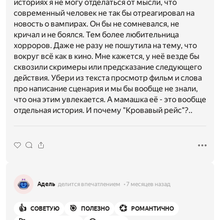
историях я не могу отделаться от мысли, что
современный человек не так бы отреагировал на
новость о вампирах. Он бы не сомневался, не
кричал и не боялся. Тем более любительница
хорроров. Даже не разу не пошутила на тему, что
вокруг всё как в кино. Мне кажется, у неё везде бы
сквозили скримеры или предсказание следующего
действия. Убери из текста просмотр фильм и слова
про написание сценария и мы бы вообще не знали,
что она этим увлекается. А мамашка её - это вообще
отдельная история. И почему "Кровавый рейс"?..
Адель
делится впечатлением
7 месяцев назад
👍
🎯
💞
СОВЕТУЮ
ПОЛЕЗНО
РОМАНТИЧНО