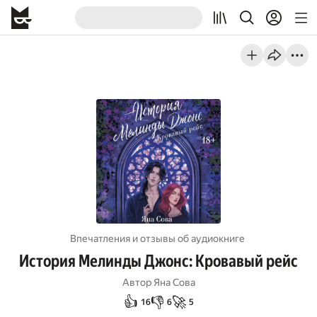
Впечатления и отзывы об aудиокниге
История Мелинды Джонс: Кровавый рейс
Автор
Яна Сова
👍
👎
🚀
16
6
5