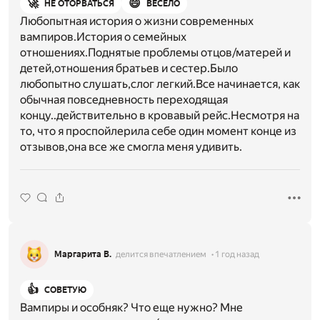
🚀
😄
НЕ ОТОРВАТЬСЯ
ВЕСЕЛО
Любопытная история о жизни современных
вампиров.История о семейных
отношениях.Поднятые проблемы отцов/матерей и
детей,отношения братьев и сестер.Было
любопытно слушать,слог легкий.Все начинается, как
обычная повседневность переходящая
концу..действительно в кровавый рейс.Несмотря на
то, что я проспойлерила себе один момент конце из
отзывов,она все же смогла меня удивить.
Маргарита В.
делится впечатлением
1 год назад
👍
СОВЕТУЮ
Вампиры и особняк? Что еще нужно? Мне