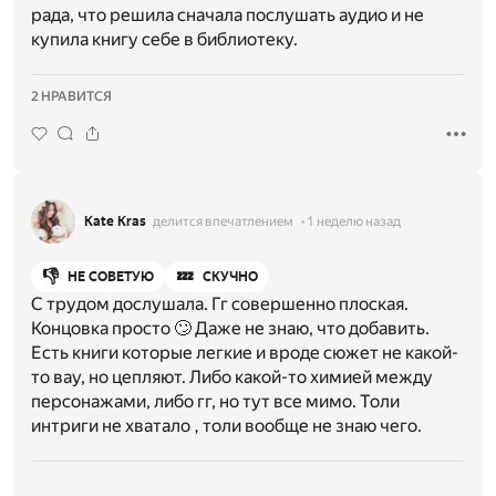
рада, что решила сначала послушать аудио и не
купила книгу себе в библиотеку.
2 НРАВИТСЯ
Kate Kras
делится впечатлением
1 неделю назад
👎
💤
НЕ СОВЕТУЮ
СКУЧНО
С трудом дослушала. Гг совершенно плоская.
Концовка просто 🙄 Даже не знаю, что добавить.
Есть книги которые легкие и вроде сюжет не какой-
то вау, но цепляют. Либо какой-то химией между
персонажами, либо гг, но тут все мимо. Толи
интриги не хватало , толи вообще не знаю чего.