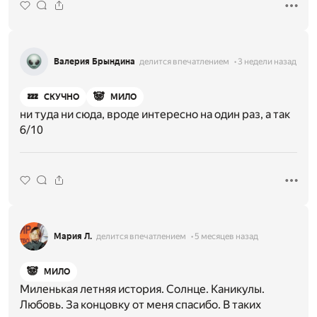
Валерия Брындина
делится впечатлением
3 недели назад
💤
🐼
СКУЧНО
МИЛО
ни туда ни сюда, вроде интересно на один раз, а так
6/10
Мария Л.
делится впечатлением
5 месяцев назад
🐼
МИЛО
Миленькая летняя история. Солнце. Каникулы.
Любовь. За концовку от меня спасибо. В таких