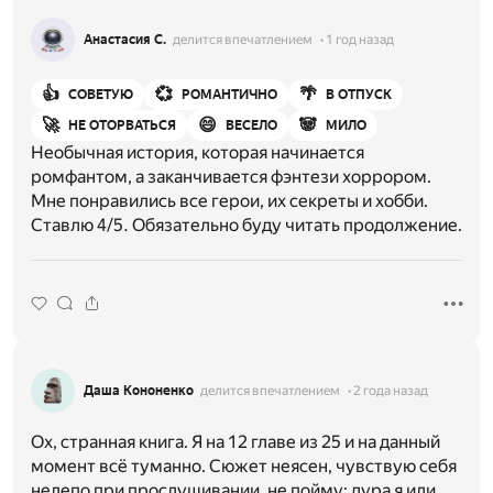
Анастасия С.
делится впечатлением
1 год назад
👍
💞
🌴
СОВЕТУЮ
РОМАНТИЧНО
В ОТПУСК
🚀
😄
🐼
НЕ ОТОРВАТЬСЯ
ВЕСЕЛО
МИЛО
Необычная история, которая начинается
ромфантом, а заканчивается фэнтези хоррором.
Мне понравились все герои, их секреты и хобби.
Ставлю 4/5. Обязательно буду читать продолжение.
Даша Кононенко
делится впечатлением
2 года назад
Ох, странная книга. Я на 12 главе из 25 и на данный
момент всё туманно. Сюжет неясен, чувствую себя
нелепо при прослушивании, не пойму: дура я или