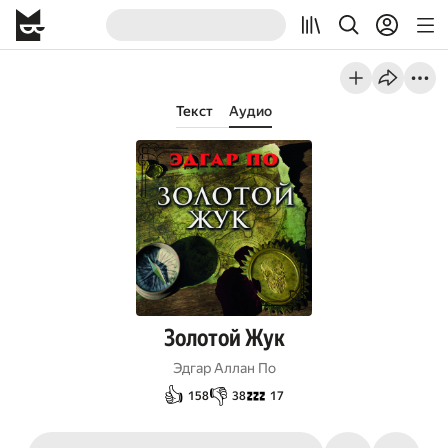
Текст
Аудио
Золотой Жук
Эдгар Аллан По
👍
👎
💤
158
38
17