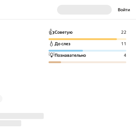
Войти
👍
Советую
22
💧
До слез
11
💡
Познавательно
4