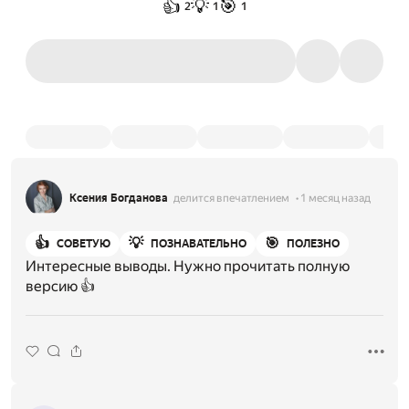
👍
💡
🎯
2
1
1
Ксения Богданова
делится впечатлением
1 месяц назад
👍
💡
🎯
СОВЕТУЮ
ПОЗНАВАТЕЛЬНО
ПОЛЕЗНО
Интересные выводы. Нужно прочитать полную
версию 👍