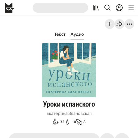
Текст
Аудио
Уроки испанского
Екатерина Здановская
👍
💧
🚀
32
10
8