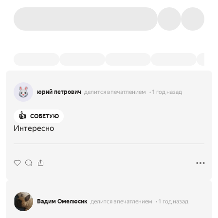
юрий петрович
делится впечатлением
1 год назад
👍
СОВЕТУЮ
Интересно
Вадим Омелюсик
делится впечатлением
1 год назад