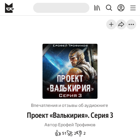
Впечатления и отзывы об aудиокниге
Проект «Валькирия». Серия 3
Автор
Ерофей Трофимов
👍
🚀
👎
51
2
2