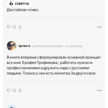
👍
СОВЕТУЮ
Достойное чтиво.
Артём К.
делится впечатлением
2 года назад
В книге впервые сформулирован основной принцип
всх книг Ерофея Трофимова ; работать нужно м
профессионалами а дружить надо с русскими
людьми. Только у них есть молитва За други своя