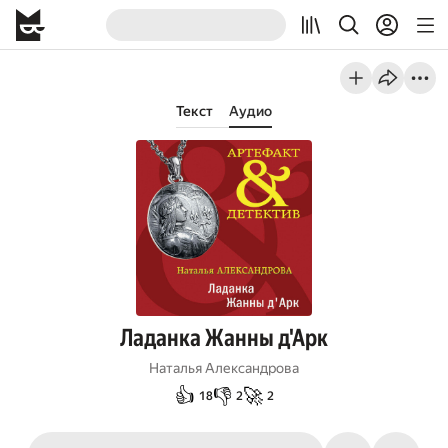
Текст
Аудио
Ладанка Жанны д'Арк
Наталья Александрова
👍
👎
🚀
18
2
2